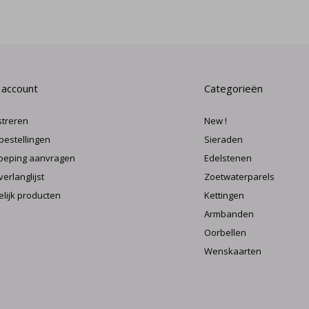
 account
Categorieën
streren
New !
 bestellingen
Sieraden
oeping aanvragen
Edelstenen
verlanglijst
Zoetwaterparels
elijk producten
Kettingen
Armbanden
Oorbellen
Wenskaarten