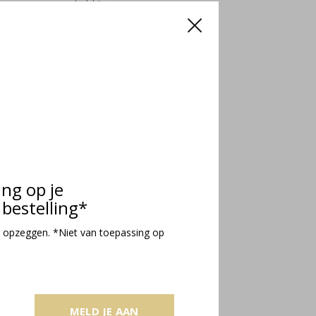
Incl. btw
ing op je
bestelling*
 opzeggen. *Niet van toepassing op
l verguld -
MELD JE AAN