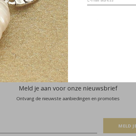
Seen 5 of the 5 pr
Meld je aan voor onze nieuwsbrief
Ontvang de nieuwste aanbiedingen en promoties
MELD J