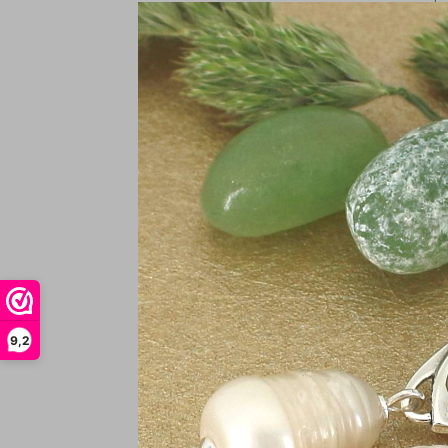
In
Oo
9,2
r
€
In