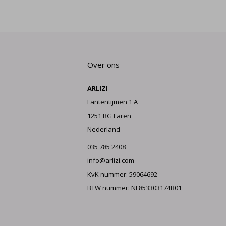
Over ons
ARLIZI
Lantentijmen 1 A
1251 RG Laren
Nederland
035 785 2408
info@arlizi.com
KvK nummer: 59064692
BTW nummer: NL853303174B01