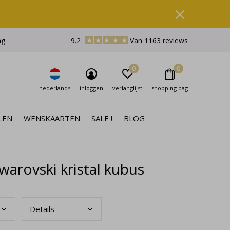
ng
9.2
Van 1163 reviews
0
0
nederlands
inloggen
verlanglijst
shopping bag
LEN
WENSKAARTEN
SALE !
BLOG
arovski kristal kubus
Deta
ils