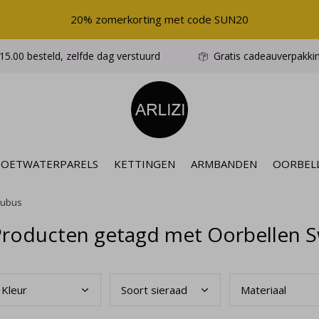
20% zomerkorting met code SUN20
5.00 besteld, zelfde dag verstuurd
Gratis cadeauverpakki
ZOETWATERPARELS
KETTINGEN
ARMBANDEN
OORBEL
kubus
roducten getagd met Oorbellen Sw
Kleu
r
Soor
t sieraad
Mate
riaal