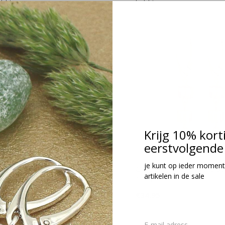
cl. btw
Incl. btw
Krijg 10% kort
eerstvolgende 
je kunt op ieder moment
rbellen Swarovski kristal
Oorbellen Swarovski krista
artikelen in de sale
oséverguld - 1745
1741
34,95
€34,95
cl. btw
Incl. btw