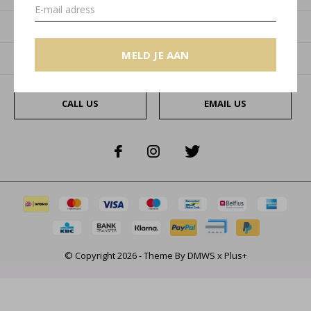
Categorieën
MELD JE AAN
Over ons
CALL US
EMAIL US
© Copyright
2026
- Theme By
DMWS
x
Plus+