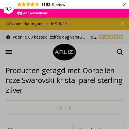
×
1163
Reviews
9,2
20% zomerkorting met code SUN20
Voor 15.00 besteld, zelfde dag verstuurd
9.2
Gratis cadeauverpa
Producten getagd met Oorbellen
roze Swarovski kristal parel sterling
zilver
FILTER