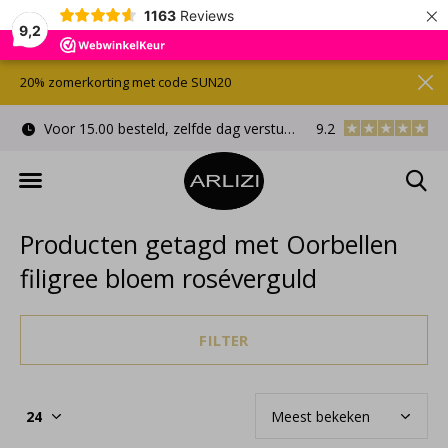
×
1163
Reviews
9,2
20% zomerkorting met code SUN20
Voor 15.00 besteld, zelfde dag verstuurd
9.2
Gratis cadeauverpa
Producten getagd met Oorbellen
filigree bloem roséverguld
FILTER