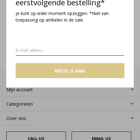
eerstvolgende bestelling*
je kunt op ieder moment opzeggen. *Niet van
Meld je aan voor onze nieuwsbrief
toepassing op artikelen in de sale
Ontvang de nieuwste aanbiedingen en promoties
MELD JE AAN
MELD JE AAN
Klantenservice
Mijn account
Categorieën
Over ons
CALL US
EMAIL US