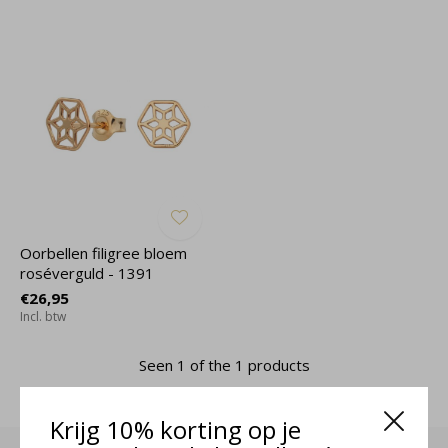
Oorbellen filigree bloem
roséverguld - 1391
€26,95
Incl. btw
Seen 1 of the 1 products
Krijg 10% korting op je