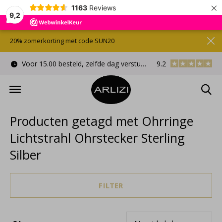
×
1163
Reviews
9,2
20% zomerkorting met code SUN20
Voor 15.00 besteld, zelfde dag verstuurd
9.2
Gratis cadeauverpa
Producten getagd met Ohrringe
Lichtstrahl Ohrstecker Sterling
Silber
FILTER