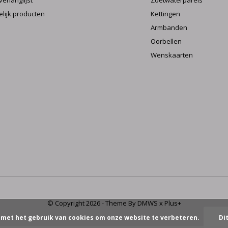
verlanglijst
Zoetwaterparels
elijk producten
Kettingen
Armbanden
Oorbellen
Wenskaarten
© Copyright
2026
- Theme By
DMWS
x
Plus+
 met het gebruik van cookies om onze website te verbeteren.
Di