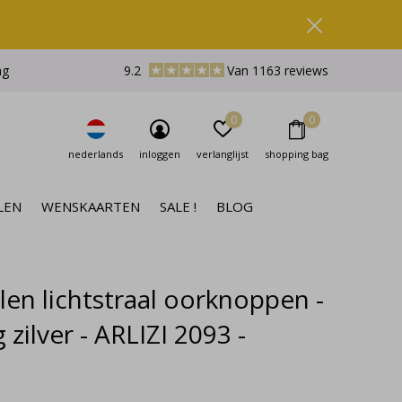
ng
9.2
Van 1163 reviews
0
0
nederlands
inloggen
verlanglijst
shopping bag
LEN
WENSKAARTEN
SALE !
BLOG
len lichtstraal oorknoppen -
g zilver - ARLIZI 2093 -