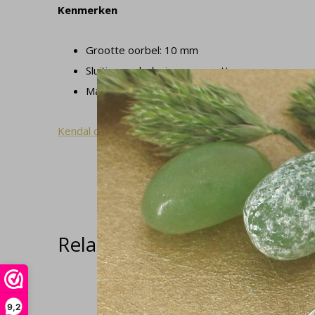
Kenmerken
Grootte oorbel: 10 mm
Sluiting oorbel: pin en pousette
Materiaal: 925 zilver
Kendal collectie
Related articles
9,2