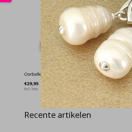
Oorbellen sterling zilver - 2043
Ketting li
- 2095
€29,95
Incl. btw
€42,95
Incl. btw
Recente artikelen