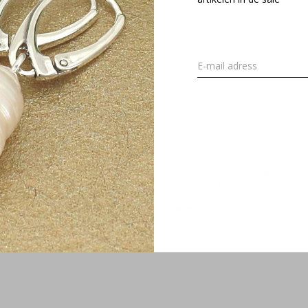
chtstraal hanger sterling zilver
Oorbellen vogels oorklimmers 
zilver - 1871
€26,95
Incl. btw