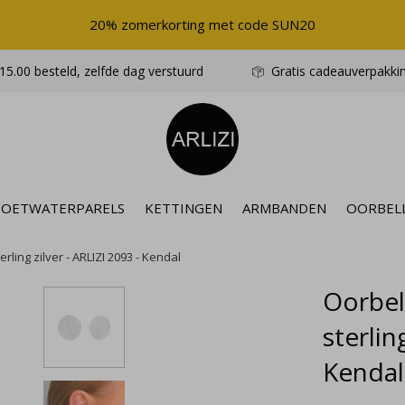
20% zomerkorting met code SUN20
5.00 besteld, zelfde dag verstuurd
Gratis cadeauverpakki
ZOETWATERPARELS
KETTINGEN
ARMBANDEN
OORBEL
rling zilver - ARLIZI 2093 - Kendal
Oorbel
sterlin
Kendal