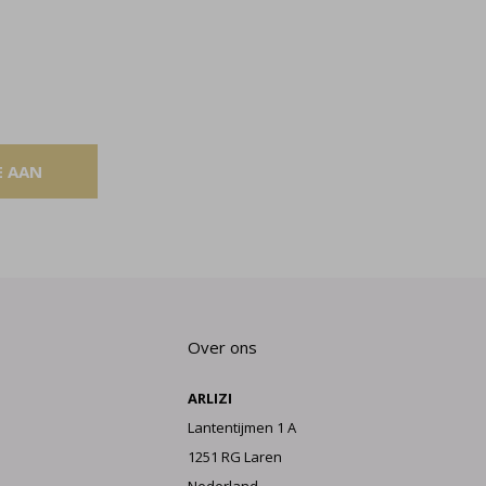
E AAN
Over ons
ARLIZI
Lantentijmen 1 A
1251 RG Laren