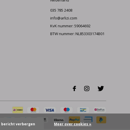
Nederland
035 785 2408
info@arlizi.com
KvK nummer: 59064692
BTW nummer: NL853303174B01
t bericht verbergen
Meer over cookies »