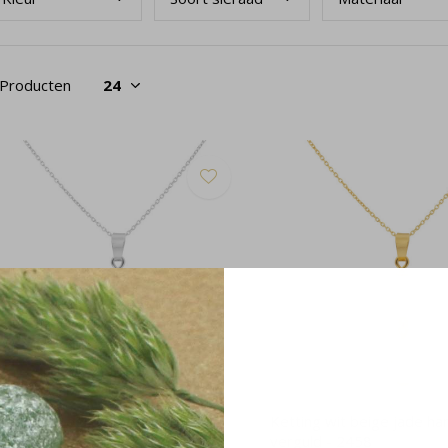
 Producten
etting wit beige jade hanger 925
Ketting wit beige jade ha
lver - 2456
verguld - 2458