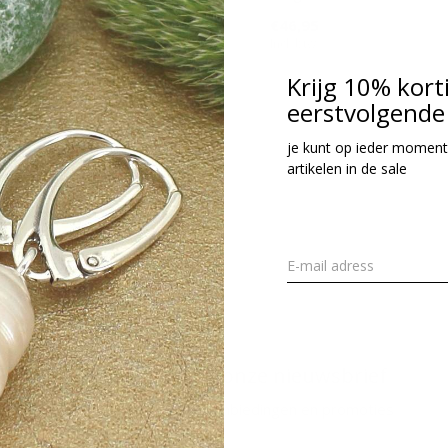
42,95
€46,95
cl. btw
Incl. btw
Krijg 10% kort
eerstvolgende 
Seen 2 of the 2 pr
je kunt op ieder moment
artikelen in de sale
Meld je aan voor onze nieuwsbrief
Ontvang de nieuwste aanbiedingen en promoties