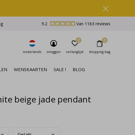
ng
9.2
Van 1163 reviews
0
0
nederlands
inloggen
verlanglijst
shopping bag
LEN
WENSKAARTEN
SALE !
BLOG
ite beige jade pendant
Deta
ils