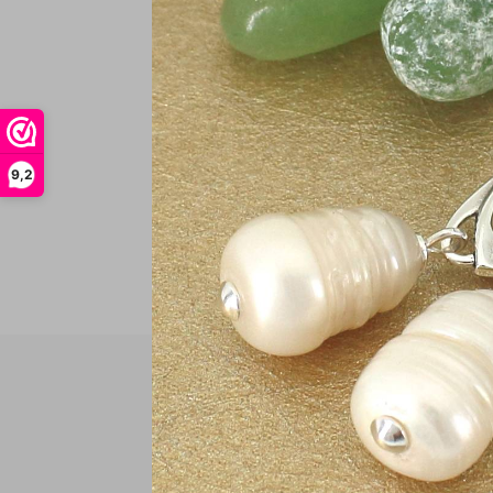
€
In
9,2