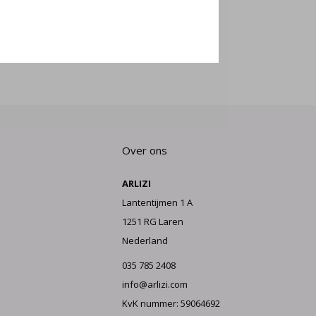
E AAN
Over ons
ARLIZI
Lantentijmen 1 A
1251 RG Laren
Nederland
035 785 2408
info@arlizi.com
KvK nummer: 59064692