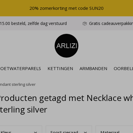
20% zomerkorting met code SUN20
5.00 besteld, zelfde dag verstuurd
Gratis cadeauverpakki
ZOETWATERPARELS
KETTINGEN
ARMBANDEN
OORBEL
dant sterling silver
Producten getagd met Necklace wh
terling silver
Kleu
r
Soor
t sieraad
Mate
riaal