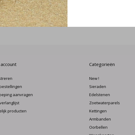
MELD J
 account
Categorieën
streren
New !
 bestellingen
Sieraden
oeping aanvragen
Edelstenen
verlanglijst
Zoetwaterparels
elijk producten
Kettingen
Armbanden
Oorbellen