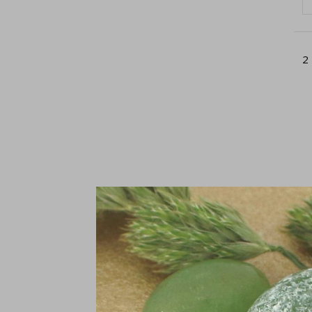
2
K
zi