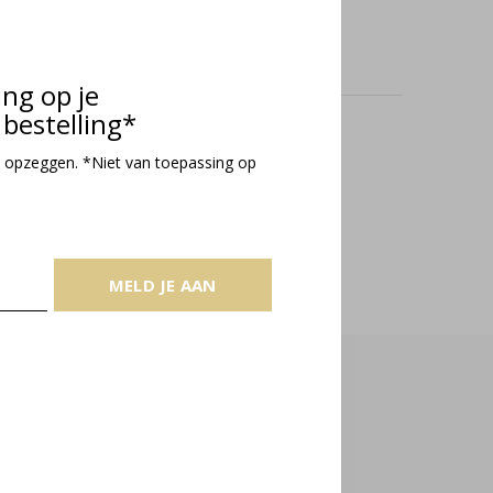
ing op je
bestelling*
oducts
 opzeggen. *Niet van toepassing op
MELD JE AAN