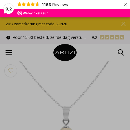
×
1163
Reviews
9,2
20% zomerkorting met code SUN20
Voor 15.00 besteld, zelfde dag verstuurd
9.2
Gratis cadeauverpa