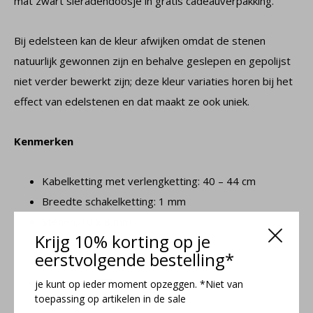
mat zwart sieradendoosje in gratis cadeauverpakking.
Bij edelsteen kan de kleur afwijken omdat de stenen
natuurlijk gewonnen zijn en behalve geslepen en gepolijst
niet verder bewerkt zijn; deze kleur variaties horen bij het
effect van edelstenen en dat maakt ze ook uniek.
Kenmerken
Kabelketting met verlengketting: 40 – 44 cm
Breedte schakelketting: 1 mm
Stenen: 10 x 8 mm
Krijg 10% korting op je
Kleur stenen: wit, beige
eerstvolgende bestelling*
Veerring slot sluiting
Materiaal: 925 zilver en jade
je kunt op ieder moment opzeggen. *Niet van
toepassing op artikelen in de sale