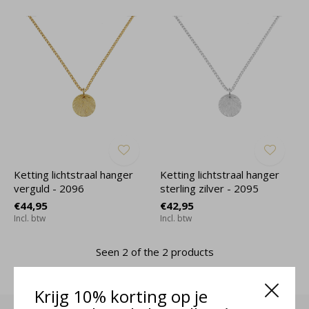
Ketting lichtstraal hanger
Ketting lichtstraal hanger
verguld - 2096
sterling zilver - 2095
€44,95
€42,95
Incl. btw
Incl. btw
Seen 2 of the 2 products
Krijg 10% korting op je