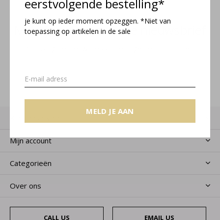
eerstvolgende bestelling*
je kunt op ieder moment opzeggen. *Niet van
Meld je aan voor onze nieuwsbrief
toepassing op artikelen in de sale
Ontvang de nieuwste aanbiedingen en promoties
MELD JE AAN
MELD JE AAN
Klantenservice
Mijn account
Categorieën
Over ons
CALL US
EMAIL US