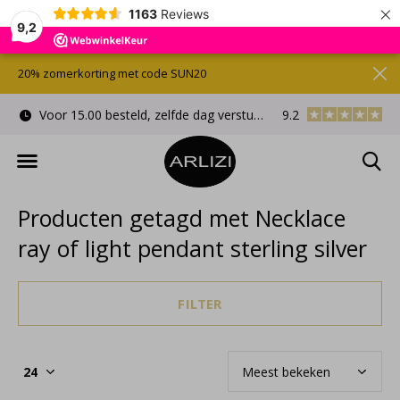
×
1163
Reviews
9,2
20% zomerkorting met code SUN20
Voor 15.00 besteld, zelfde dag verstuurd
9.2
Gratis cadeauverpa
Producten getagd met Necklace
ray of light pendant sterling silver
FILTER