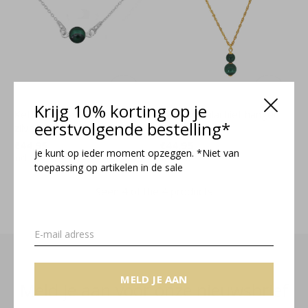
Krijg 10% korting op je
Ketting groen malachiet 925
Ketting malachiet hanger
eerstvolgende bestelling*
zilver - 2181
verguld - 2444
€44,95
€44,95
je kunt op ieder moment opzeggen. *Niet van
Incl. btw
Incl. btw
toepassing op artikelen in de sale
Seen 4 of the 4 products
MELD JE AAN
Meld je aan voor onze nieuwsbrief