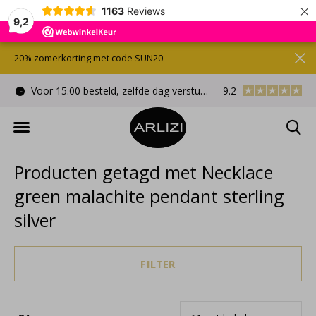
×
1163
Reviews
9,2
20% zomerkorting met code SUN20
Voor 15.00 besteld, zelfde dag verstuurd
9.2
Gratis cadeauverpa
Producten getagd met Necklace
green malachite pendant sterling
silver
FILTER