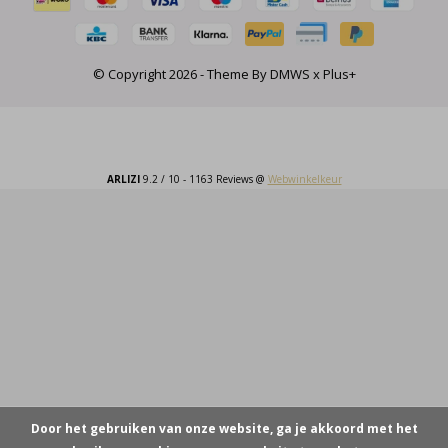
© Copyright
2026
- Theme By
DMWS
x
Plus+
ARLIZI
9.2
/
10
-
1163
Reviews @
Webwinkelkeur
Door het gebruiken van onze website, ga je akkoord met het