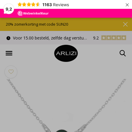
×
1163
Reviews
9,2
20% zomerkorting met code SUN20
Voor 15.00 besteld, zelfde dag verstuurd
9.2
Gratis cadeauverpa