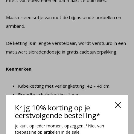
effect van edelstenen en dat maakt ze ook uniek.
Maak er een setje van met de bijpassende oorbellen en
armband.
De ketting is in lengte verstelbaar, wordt verstuurd in een
mat zwart sieradendoosje in gratis cadeauverpakking.
Kenmerken
Kabelketting met verlengketting: 42 – 45 cm
Breedte schakelketting: 1 mm
Steen: 8 mm
Krijg 10% korting op je
Kleur steen: groen
eerstvolgende bestelling*
Veerring slot sluiting
je kunt op ieder moment opzeggen. *Niet van
Materiaal: 925 zilver en malachiet
toepassing op artikelen in de sale