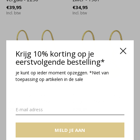
€39,95
€34,95
Incl. btw
Incl. btw
Krijg 10% korting op je
eerstvolgende bestelling*
je kunt op ieder moment opzeggen. *Niet van
toepassing op artikelen in de sale
Oorbellen zeepaardje
Oorbellen schelp hanger
hanger verguld - 1966
verguld - 1962
€29,95
€29,95
Incl. btw
Incl. btw
MELD JE AAN