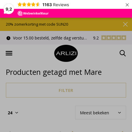
×
1163
Reviews
9,2
20% zomerkorting met code SUN20
Voor 15.00 besteld, zelfde dag verstuurd
9.2
Gratis cadeauverpa
Producten getagd met Mare
FILTER