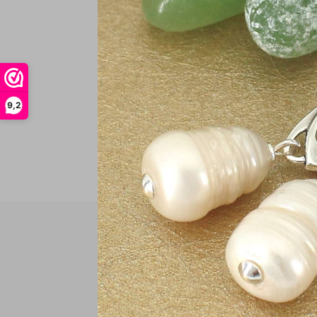
€
In
9,2