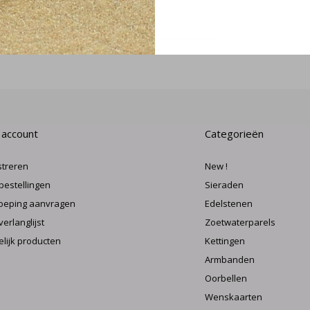
MELD J
 account
Categorieën
streren
New !
 bestellingen
Sieraden
oeping aanvragen
Edelstenen
verlanglijst
Zoetwaterparels
elijk producten
Kettingen
Armbanden
Oorbellen
Wenskaarten