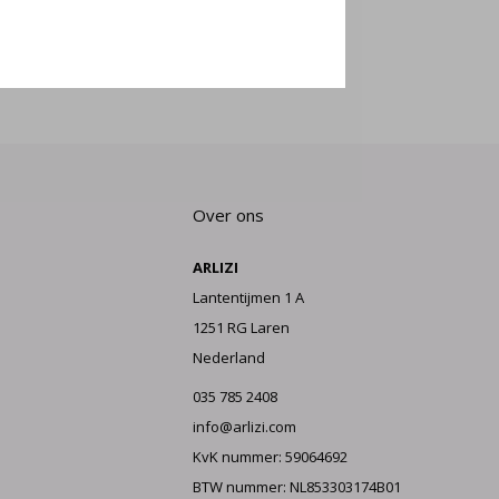
E AAN
Over ons
ARLIZI
Lantentijmen 1 A
1251 RG Laren
Nederland
035 785 2408
info@arlizi.com
KvK nummer: 59064692
BTW nummer: NL853303174B01