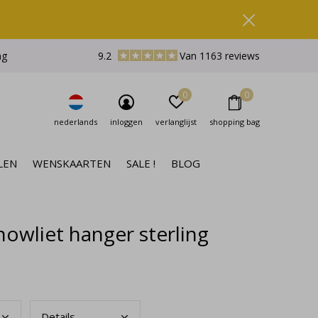
ng
9.2
Van 1163 reviews
0
0
nederlands
inloggen
verlanglijst
shopping bag
LEN
WENSKAARTEN
SALE !
BLOG
owliet hanger sterling
Deta
ils