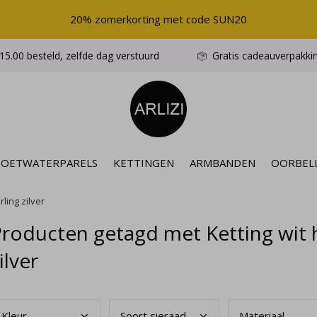
20% zomerkorting met code SUN20
5.00 besteld, zelfde dag verstuurd
Gratis cadeauverpakki
ZOETWATERPARELS
KETTINGEN
ARMBANDEN
OORBEL
rling zilver
roducten getagd met Ketting wit h
ilver
Kleu
r
Soor
t sieraad
Mate
riaal