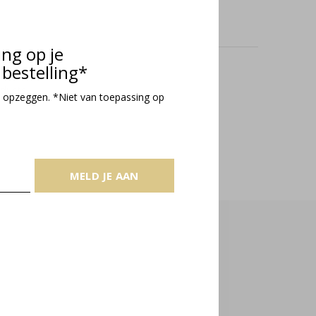
ing op je
bestelling*
oducts
 opzeggen. *Niet van toepassing op
MELD JE AAN