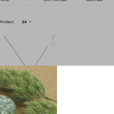
 Product
tting wit howliet 925 zilver - 2111