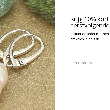
42,95
cl. btw
Krijg 10% kort
eerstvolgende 
Seen 1 of the 1 pr
je kunt op ieder moment
artikelen in de sale
Meld je aan voor onze nieuwsbrief
Ontvang de nieuwste aanbiedingen en promoties