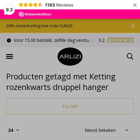
×
1163
Reviews
9,2
20% zomerkorting met code SUN20
Voor 15.00 besteld, zelfde dag verstuurd
9.2
Gratis cadeauverpa
Producten getagd met Ketting
rozenkwarts druppel hanger
FILTER