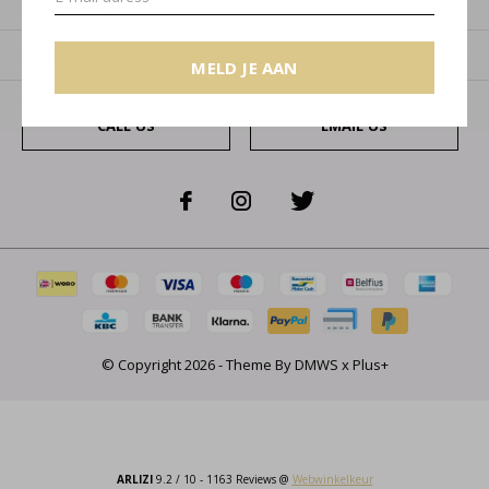
Categorieën
Over ons
MELD JE AAN
CALL US
EMAIL US
© Copyright
2026
- Theme By
DMWS
x
Plus+
ARLIZI
9.2
/
10
-
1163
Reviews @
Webwinkelkeur