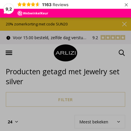
×
1163
Reviews
9,2
20% zomerkorting met code SUN20
Voor 15.00 besteld, zelfde dag verstuurd
9.2
Gratis cadeauverpa
Producten getagd met Jewelry set
silver
FILTER