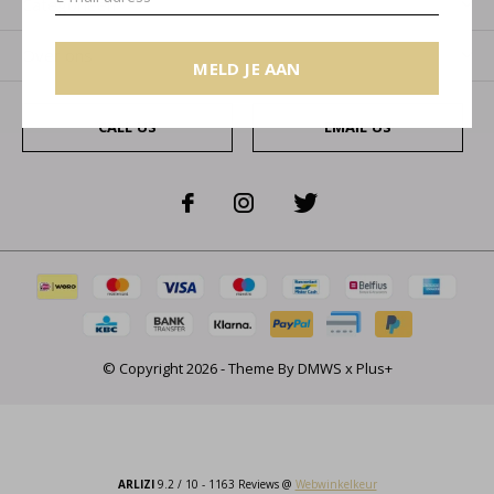
Categorieën
Over ons
MELD JE AAN
CALL US
EMAIL US
© Copyright
2026
- Theme By
DMWS
x
Plus+
ARLIZI
9.2
/
10
-
1163
Reviews @
Webwinkelkeur