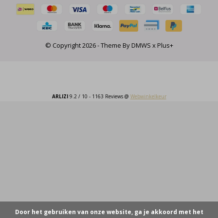
© Copyright
2026
- Theme By
DMWS
x
Plus+
ARLIZI
9.2
/
10
-
1163
Reviews @
Webwinkelkeur
Door het gebruiken van onze website, ga je akkoord met het