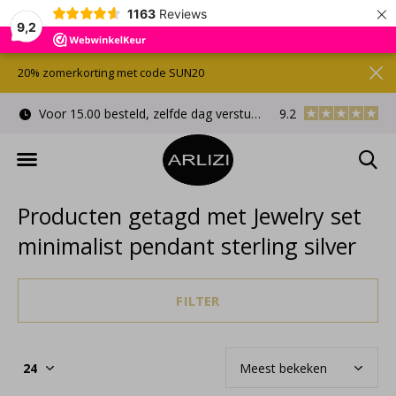
×
1163
Reviews
9,2
20% zomerkorting met code SUN20
Voor 15.00 besteld, zelfde dag verstuurd
9.2
Gratis cadeauverpa
Producten getagd met Jewelry set
minimalist pendant sterling silver
FILTER