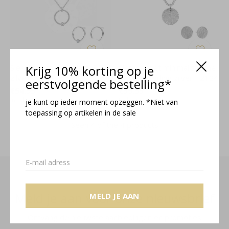
Sieradenset ring kristal 925
Krijg 10% korting op je
Sieradenset minimalistische
zilver - 2151
hanger sterling zilver - 2124
eerstvolgende bestelling*
€54,95
€59,95
Incl. btw
Incl. btw
je kunt op ieder moment opzeggen. *Niet van
toepassing op artikelen in de sale
Seen 4 of the 4 products
Meld je aan voor onze nieuwsbrief
MELD JE AAN
Ontvang de nieuwste aanbiedingen en promoties