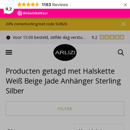
×
1163
Reviews
9,2
20% zomerkorting met code SUN20
Voor 15.00 besteld, zelfde dag verstuurd
9.2
Gratis cadeauverpa
Producten getagd met Halskette
Weiß Beige Jade Anhänger Sterling
Silber
FILTER