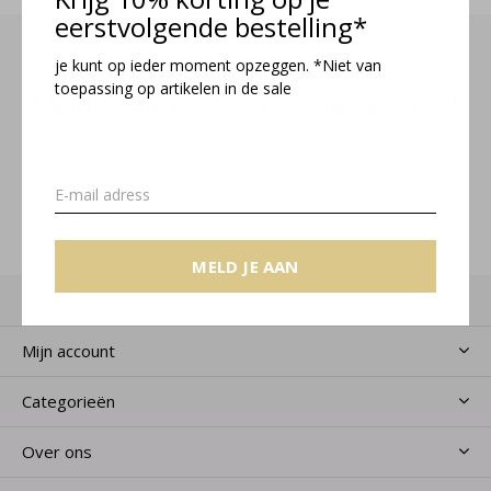
eerstvolgende bestelling*
je kunt op ieder moment opzeggen. *Niet van
toepassing op artikelen in de sale
Meld je aan voor onze nieuwsbrief
Ontvang de nieuwste aanbiedingen en promoties
MELD JE AAN
MELD JE AAN
Klantenservice
Mijn account
Categorieën
Over ons