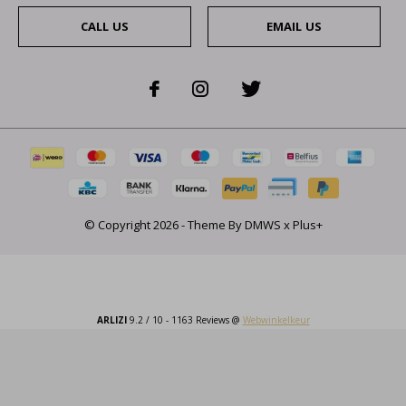
CALL US
EMAIL US
© Copyright
2026
- Theme By
DMWS
x
Plus+
ARLIZI
9.2
/
10
-
1163
Reviews @
Webwinkelkeur