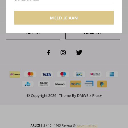
Categorieën
Over ons
MELD JE AAN
CALL US
EMAIL US
© Copyright
2026
- Theme By
DMWS
x
Plus+
ARLIZI
9.2
/
10
-
1163
Reviews @
Webwinkelkeur