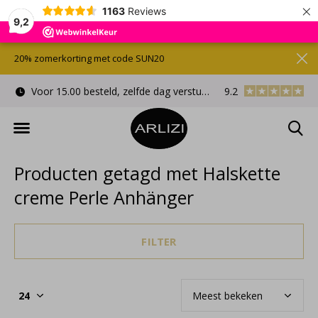
×
1163
Reviews
9,2
20% zomerkorting met code SUN20
Voor 15.00 besteld, zelfde dag verstuurd
9.2
Gratis cadeauverpa
Producten getagd met Halskette
creme Perle Anhänger
FILTER