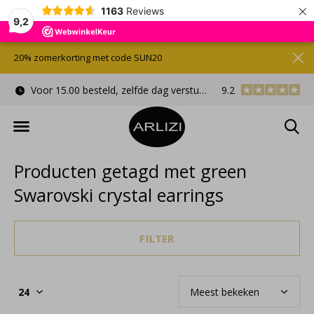
×
1163
Reviews
9,2
20% zomerkorting met code SUN20
Voor 15.00 besteld, zelfde dag verstuurd
9.2
Gratis cadeauverpa
Producten getagd met green
Swarovski crystal earrings
FILTER