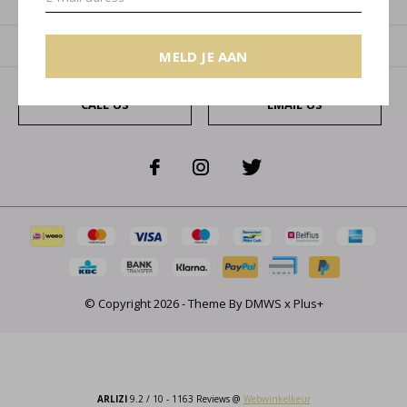
Categorieën
Over ons
MELD JE AAN
CALL US
EMAIL US
© Copyright
2026
- Theme By
DMWS
x
Plus+
ARLIZI
9.2
/
10
-
1163
Reviews @
Webwinkelkeur