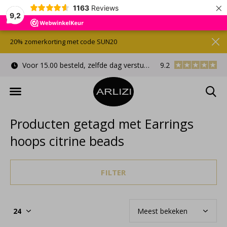
×
1163
Reviews
9,2
20% zomerkorting met code SUN20
Voor 15.00 besteld, zelfde dag verstuurd
9.2
Gratis cadeauverpa
Producten getagd met Earrings
hoops citrine beads
FILTER