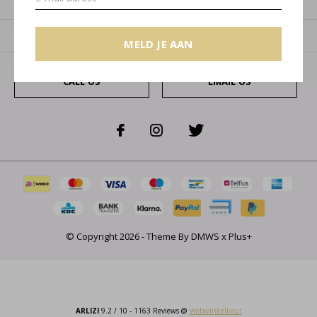
Categorieën
Over ons
MELD JE AAN
CALL US
EMAIL US
© Copyright
2026
- Theme By
DMWS
x
Plus+
ARLIZI
9.2
/
10
-
1163
Reviews @
Webwinkelkeur