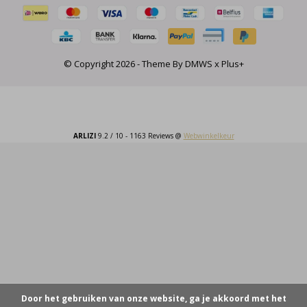
© Copyright
2026
- Theme By
DMWS
x
Plus+
ARLIZI
9.2
/
10
-
1163
Reviews @
Webwinkelkeur
Door het gebruiken van onze website, ga je akkoord met het