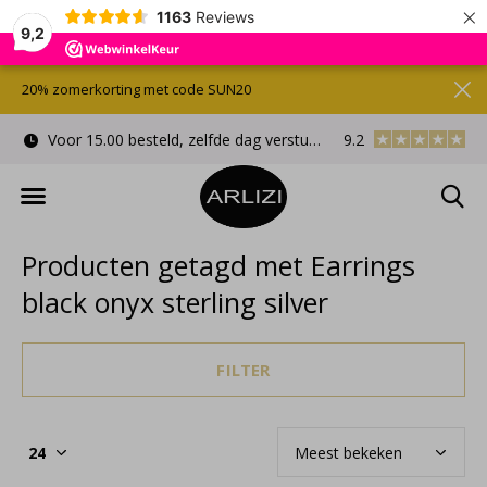
×
1163
Reviews
9,2
20% zomerkorting met code SUN20
Voor 15.00 besteld, zelfde dag verstuurd
9.2
Gratis cadeauverpa
Producten getagd met Earrings
black onyx sterling silver
FILTER