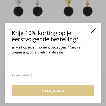
Oorbellen zwart onyx
Krijg 10% korting op je
Oorbellen zwart onyx
sterling zilver - 2148
hanger verguld - 2145
eerstvolgende bestelling*
€34,95
€38,95
Incl. btw
Incl. btw
je kunt op ieder moment opzeggen. *Niet van
toepassing op artikelen in de sale
Seen 4 of the 4 products
Meld je aan voor onze nieuwsbrief
MELD JE AAN
Ontvang de nieuwste aanbiedingen en promoties