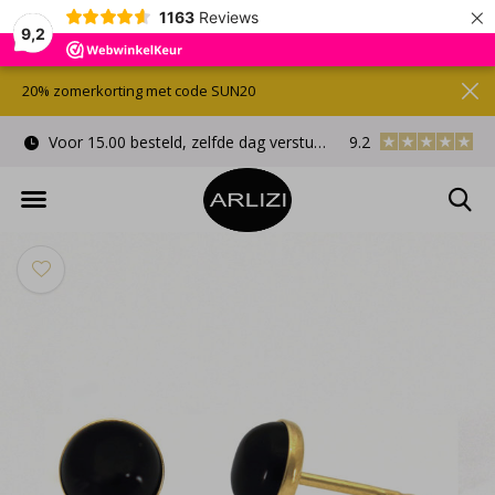
×
1163
Reviews
9,2
20% zomerkorting met code SUN20
Voor 15.00 besteld, zelfde dag verstuurd
9.2
Gratis cadeauverpa