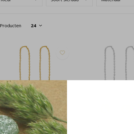
 Producten
ortrekoorbellen citrien verguld -
Doortrekoorbellen citrien 
371
2370