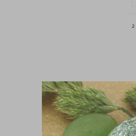
2
Do
2