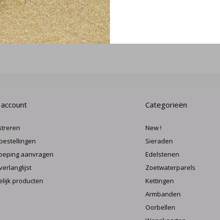
MELD J
 account
Categorieën
streren
New !
 bestellingen
Sieraden
oeping aanvragen
Edelstenen
verlanglijst
Zoetwaterparels
elijk producten
Kettingen
Armbanden
Oorbellen