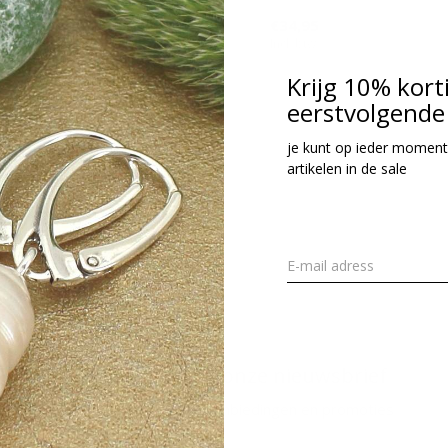
34,95
€34,95
cl. btw
Incl. btw
Krijg 10% kort
eerstvolgende 
Seen 2 of the 2 pr
je kunt op ieder moment
artikelen in de sale
Meld je aan voor onze nieuwsbrief
Ontvang de nieuwste aanbiedingen en promoties