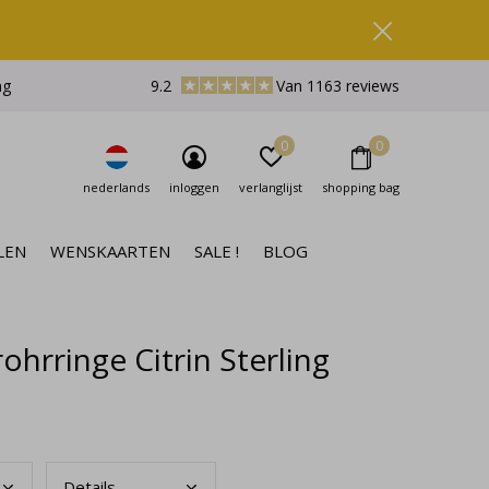
ng
9.2
Van 1163 reviews
0
0
nederlands
inloggen
verlanglijst
shopping bag
LEN
WENSKAARTEN
SALE !
BLOG
hrringe Citrin Sterling
Deta
ils