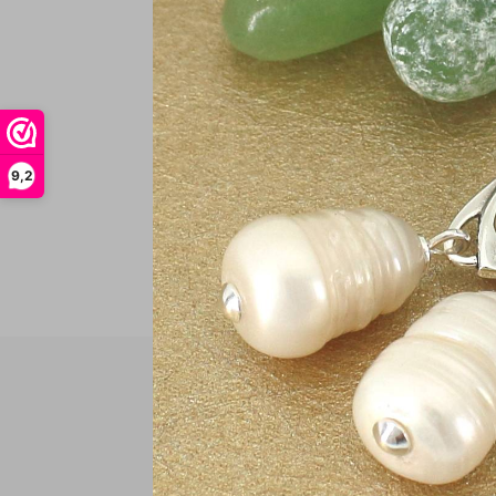
€
In
9,2