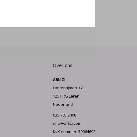
E AAN
Over ons
ARLIZI
Lantentijmen 1 A
1251 RG Laren
Nederland
035 785 2408
info@arlizi.com
KvK nummer: 59064692