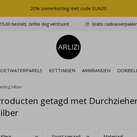
20% zomerkorting met code SUN20
5.00 besteld, zelfde dag verstuurd
Gratis cadeauverpakki
ZOETWATERPARELS
KETTINGEN
ARMBANDEN
OORBEL
erling Silber
roducten getagd met Durchziehero
ilber
Kleu
r
Soor
t sieraad
Mate
riaal