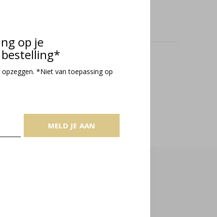
ing op je
bestelling*
oducts
 opzeggen. *Niet van toepassing op
MELD JE AAN