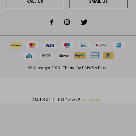
CALL US
EMAIL US
© Copyright
2026
- Theme By
DMWS
x
Plus+
ARLIZI
9.2
/
10
-
1163
Reviews @
Webwinkelkeur