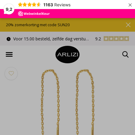
×
1163
Reviews
9,2
20% zomerkorting met code SUN20
Voor 15.00 besteld, zelfde dag verstuurd
9.2
Gratis cadeauverpa