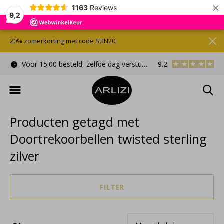
×
1163
Reviews
9,2
20% zomerkorting met code SUN20
Voor 15.00 besteld, zelfde dag verstuurd
9.2
Gratis cadeauverpa
Producten getagd met
Doortrekoorbellen twisted sterling
zilver
FILTER