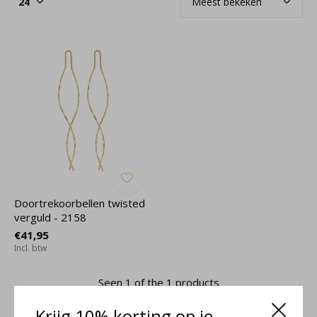
Doortrekoorbellen twisted
verguld - 2158
€41,95
Incl. btw
Seen 1 of the 1 products
Krijg 10% korting op je