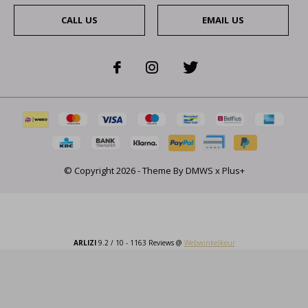
CALL US
EMAIL US
© Copyright
2026
- Theme By
DMWS
x
Plus+
ARLIZI
9.2
/
10
-
1163
Reviews @
Webwinkelkeur