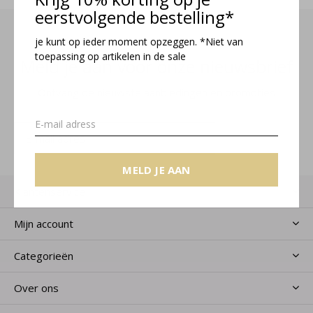
eerstvolgende bestelling*
je kunt op ieder moment opzeggen. *Niet van
toepassing op artikelen in de sale
Meld je aan voor onze nieuwsbrief
Ontvang de nieuwste aanbiedingen en promoties
MELD JE AAN
MELD JE AAN
Klantenservice
Mijn account
Categorieën
Over ons