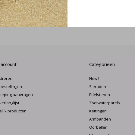
MELD J
 account
Categorieën
streren
New !
 bestellingen
Sieraden
oeping aanvragen
Edelstenen
verlanglijst
Zoetwaterparels
elijk producten
Kettingen
Armbanden
Oorbellen