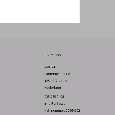
E AAN
Over ons
ARLIZI
Lantentijmen 1 A
1251 RG Laren
Nederland
035 785 2408
info@arlizi.com
KvK nummer: 59064692