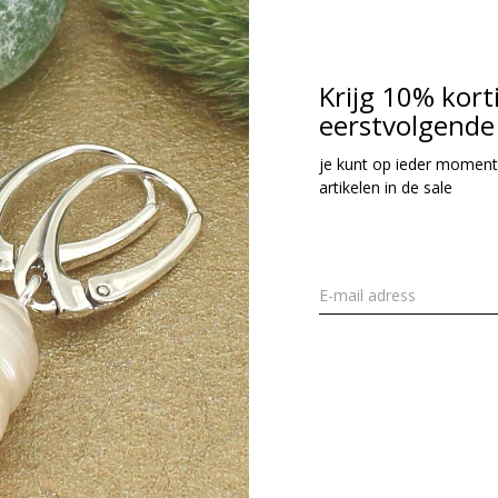
34,95
cl. btw
Krijg 10% kort
eerstvolgende 
Seen 1 of the 1 pr
je kunt op ieder moment
artikelen in de sale
Meld je aan voor onze nieuwsbrief
Ontvang de nieuwste aanbiedingen en promoties