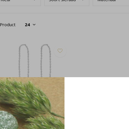
 Product
ortrekoorbellen geel agaat zilver -
237