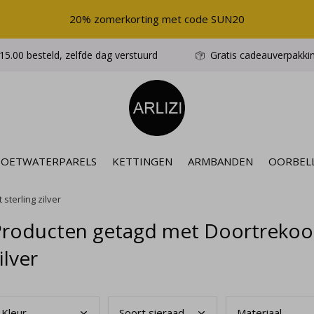
20% zomerkorting met code SUN20
5.00 besteld, zelfde dag verstuurd
Gratis cadeauverpakki
ZOETWATERPARELS
KETTINGEN
ARMBANDEN
OORBEL
sterling zilver
roducten getagd met Doortrekoorb
ilver
Kleu
r
Soor
t sieraad
Mate
riaal