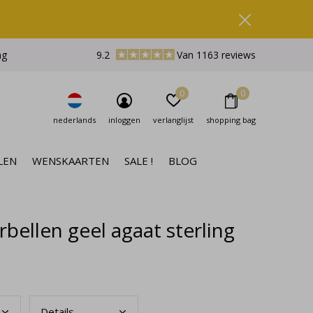
ng
9.2
Van 1163 reviews
0
0
nederlands
inloggen
verlanglijst
shopping bag
LEN
WENSKAARTEN
SALE !
BLOG
ellen geel agaat sterling
Deta
ils