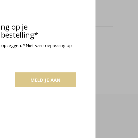
ing op je
bestelling*
oducts
 opzeggen. *Niet van toepassing op
MELD JE AAN