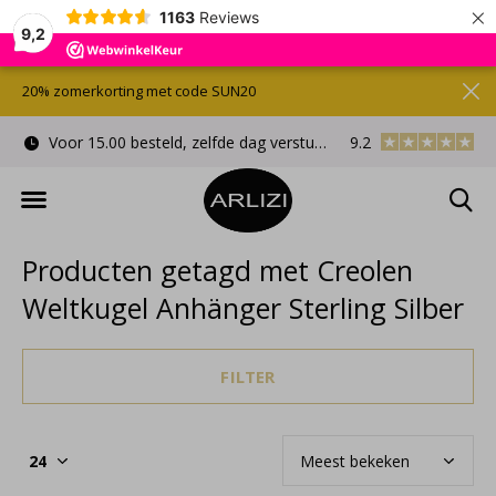
×
1163
Reviews
9,2
20% zomerkorting met code SUN20
Voor 15.00 besteld, zelfde dag verstuurd
9.2
Gratis cadeauverpa
Producten getagd met Creolen
Weltkugel Anhänger Sterling Silber
FILTER