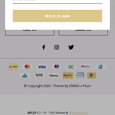
Categorieën
Over ons
MELD JE AAN
CALL US
EMAIL US
© Copyright
2026
- Theme By
DMWS
x
Plus+
ARLIZI
9.2
/
10
-
1163
Reviews @
Webwinkelkeur