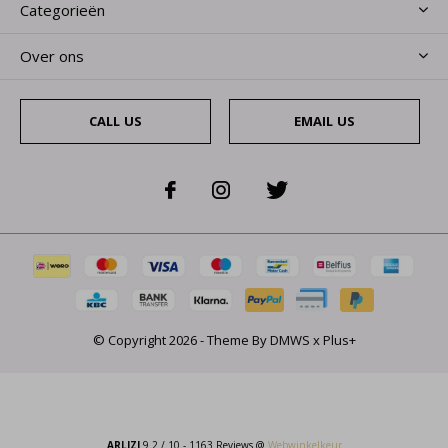
Categorieën
Over ons
CALL US
EMAIL US
© Copyright
2026
- Theme By
DMWS
x
Plus+
ARLIZI
9.2
/
10
-
1163
Reviews @
Webwinkelkeur