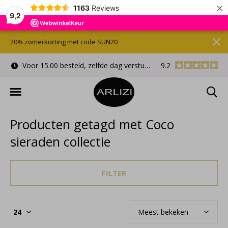
×
1163
Reviews
9,2
20% zomerkorting met code SUN20
Voor 15.00 besteld, zelfde dag verstuurd
9.2
Gratis cadeauverpa
Producten getagd met Coco
sieraden collectie
FILTER