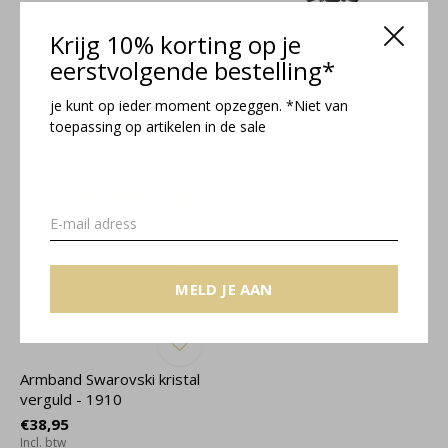
Krijg 10% korting op je
Oorbellen Swarovski kristal
Armband Swarovski kristal
eerstvolgende bestelling*
groen - 925 zilver - 1754
925 zilver - 2165
€22,95
€36,95
je kunt op ieder moment opzeggen. *Niet van
Incl. btw
Incl. btw
toepassing op artikelen in de sale
MELD JE AAN
Armband Swarovski kristal
verguld - 1910
€38,95
Incl. btw