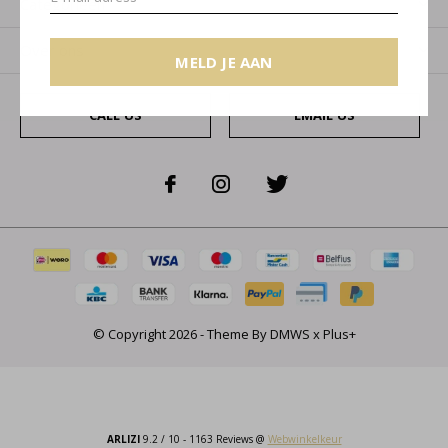
Categorieën
Over ons
MELD JE AAN
CALL US
EMAIL US
© Copyright
2026
- Theme By
DMWS
x
Plus+
ARLIZI
9.2
/
10
-
1163
Reviews @
Webwinkelkeur