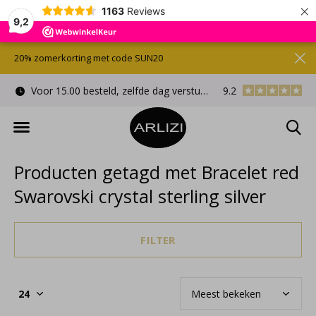
×
1163
Reviews
9,2
20% zomerkorting met code SUN20
Voor 15.00 besteld, zelfde dag verstuurd
9.2
Gratis cadeauverpa
Producten getagd met Bracelet red
Swarovski crystal sterling silver
FILTER