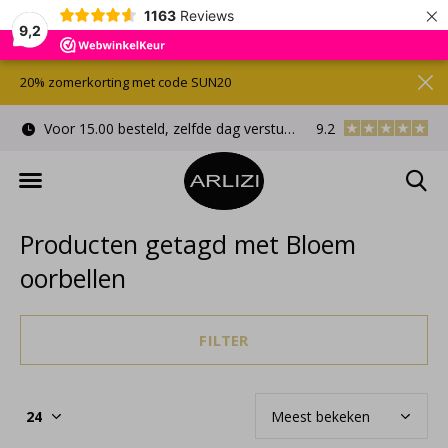
×
1163
Reviews
9,2
20% zomerkorting met code SUN20
Voor 15.00 besteld, zelfde dag verstuurd
9.2
Gratis cadeauverpa
Producten getagd met Bloem
oorbellen
FILTER