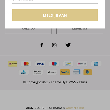
Categorieën
Over ons
MELD JE AAN
CALL US
EMAIL US
© Copyright
2026
- Theme By
DMWS
x
Plus+
ARLIZI
9.2
/
10
-
1163
Reviews @
Webwinkelkeur