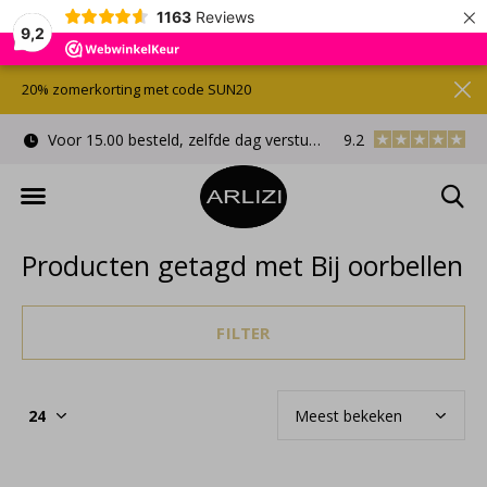
×
1163
Reviews
9,2
20% zomerkorting met code SUN20
Voor 15.00 besteld, zelfde dag verstuurd
9.2
Gratis cadeauverpa
Producten getagd met Bij oorbellen
FILTER