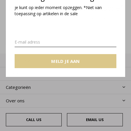
Meld je aan voor onze nieuwsbrief
je kunt op ieder moment opzeggen. *Niet van
toepassing op artikelen in de sale
Ontvang de nieuwste aanbiedingen en promoties
MELD JE AAN
Klantenservice
MELD JE AAN
Mijn account
Categorieën
Over ons
CALL US
EMAIL US