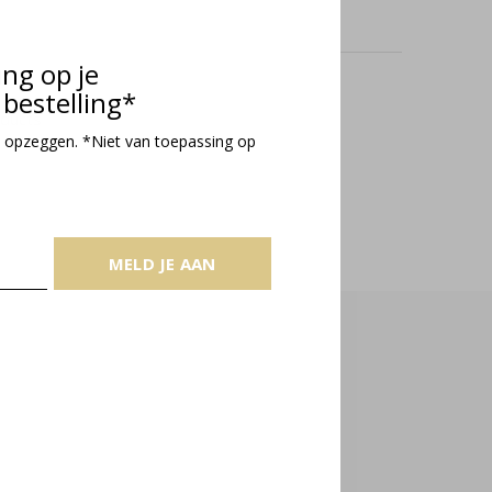
ing op je
bestelling*
oducts
 opzeggen. *Niet van toepassing op
MELD JE AAN