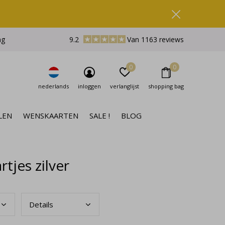
ng
9.2
Van 1163 reviews
0
0
nederlands
inloggen
verlanglijst
shopping bag
LEN
WENSKAARTEN
SALE !
BLOG
jes zilver
Deta
ils