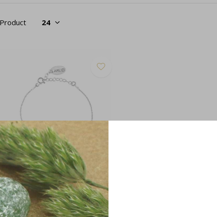
 Product
mband hartjes sterling zilver -
326
27,95