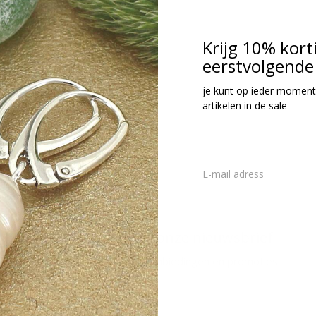
cl. btw
Krijg 10% kort
eerstvolgende 
Seen 1 of the 1 pr
je kunt op ieder moment
artikelen in de sale
Meld je aan voor onze nieuwsbrief
Ontvang de nieuwste aanbiedingen en promoties