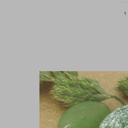
1
Ar
1
€