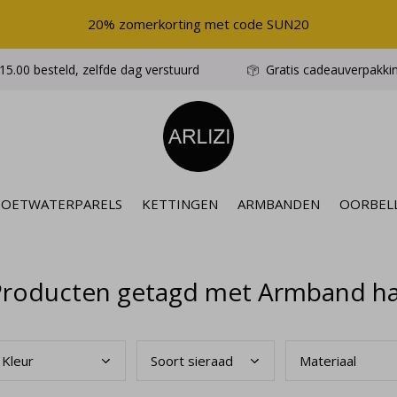
20% zomerkorting met code SUN20
5.00 besteld, zelfde dag verstuurd
Gratis cadeauverpakki
ZOETWATERPARELS
KETTINGEN
ARMBANDEN
OORBEL
roducten getagd met Armband hart
Kleu
r
Soor
t sieraad
Mate
riaal