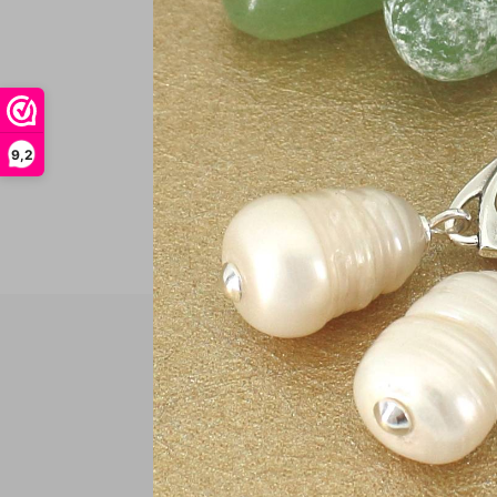
In
9,2