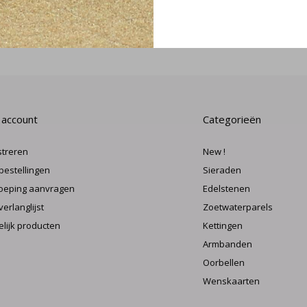
MELD J
 account
Categorieën
streren
New !
 bestellingen
Sieraden
oeping aanvragen
Edelstenen
verlanglijst
Zoetwaterparels
elijk producten
Kettingen
Armbanden
Oorbellen
Wenskaarten