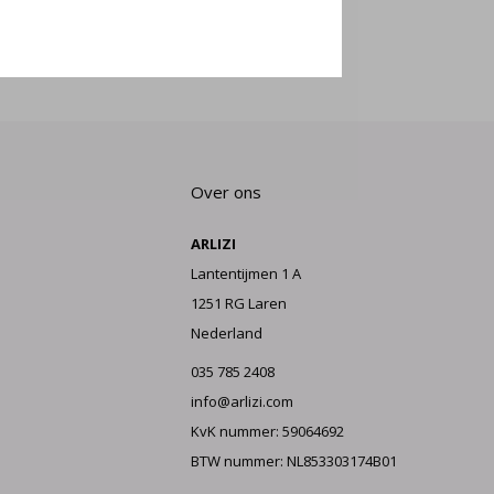
E AAN
Over ons
ARLIZI
Lantentijmen 1 A
1251 RG Laren
Nederland
035 785 2408
info@arlizi.com
KvK nummer: 59064692
BTW nummer: NL853303174B01