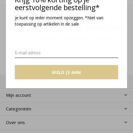
eerstvolgende bestelling*
je kunt op ieder moment opzeggen. *Niet van
toepassing op artikelen in de sale
Meld je aan voor onze nieuwsbrief
Ontvang de nieuwste aanbiedingen en promoties
MELD JE AAN
MELD JE AAN
Klantenservice
Mijn account
Categorieën
Over ons