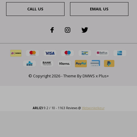
CALL US
EMAIL US
© Copyright
2026
- Theme By
DMWS
x
Plus+
ARLIZI
9.2
/
10
-
1163
Reviews @
Webwinkelkeur