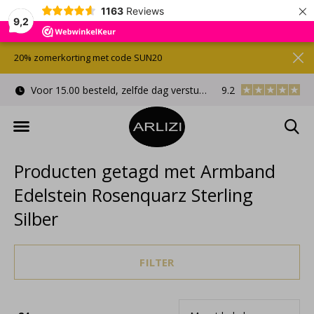
×
1163
Reviews
9,2
20% zomerkorting met code SUN20
Voor 15.00 besteld, zelfde dag verstuurd
9.2
Gratis cadeauverpa
Producten getagd met Armband
Edelstein Rosenquarz Sterling
Silber
FILTER