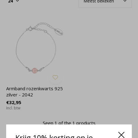
Armband rozenkwarts 925
zilver - 2042
€32,95
Incl. btw
Seen 1 of the 1 products
Krijg 10% korting op je