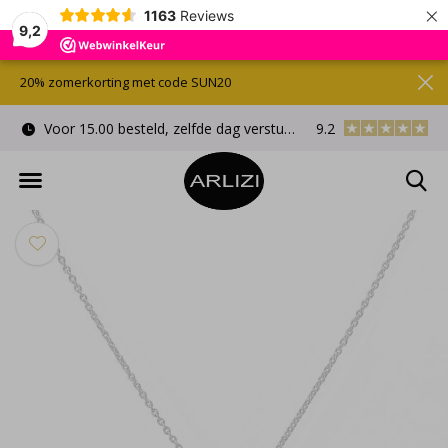
×
1163
Reviews
9,2
20% zomerkorting met code SUN20
Voor 15.00 besteld, zelfde dag verstuurd
9.2
Gratis cadeauverpa