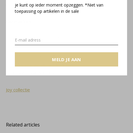
in.
je kunt op ieder moment opzeggen. *Niet van
toepassing op artikelen in de sale
Kenmerken
Doorsnede oorbel: 6 mm
Maansteen: 6 mm
Kleur edelsteen: wit
MELD JE AAN
Sluiting oorbel: pin en vlinder
Materiaal: 925 zilver
Joy collectie
Related articles