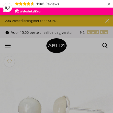
×
1163
Reviews
9,2
20% zomerkorting met code SUN20
Voor 15.00 besteld, zelfde dag verstuurd
9.2
Gratis cadeauverpa