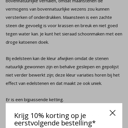
bovennatuurlijke verhalen, omdat maanstenen de
vermogens van bovennatuurlijke wezens zou kunnen
versterken of onderdrukken. Maansteen is een zachte
steen die gevoelig is voor krassen en breuk en niet goed
tegen water kan. Je kunt het sieraad schoonmaken met een
droge katoenen doek.
Bij edelsteen kan de kleur afwijken omdat de stenen
natuurlijk gewonnen zijn en behalve geslepen en gepolijst
niet verder bewerkt zijn; deze kleur variaties horen bij het
effect van edelstenen en dat maakt ze ook uniek.
Er is een bijpassende ketting.
Krijg 10% korting op je
De oorbellen worden verstuurd in een mat zwart
eerstvolgende bestelling*
sieradendoosje en wij pakken jouw sieraad gratis voor je