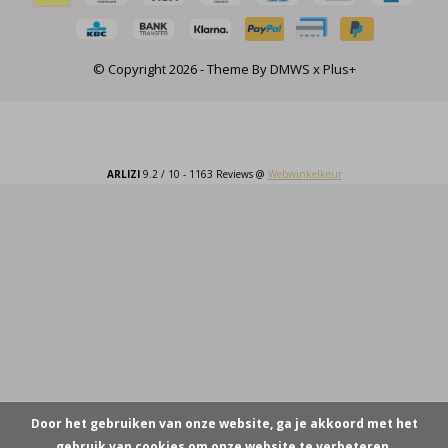
© Copyright
2026
- Theme By
DMWS
x
Plus+
ARLIZI
9.2
/
10
-
1163
Reviews @
Webwinkelkeur
Door het gebruiken van onze website, ga je akkoord met het
gebruik van cookies om onze website te verbeteren.