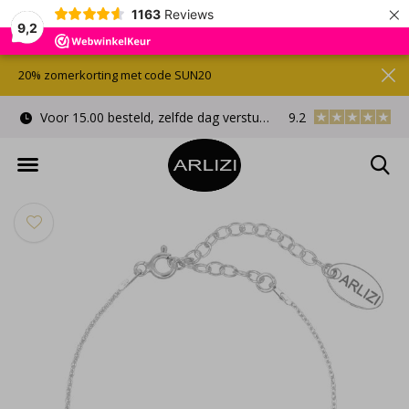
×
1163
Reviews
9,2
20% zomerkorting met code SUN20
Voor 15.00 besteld, zelfde dag verstuurd
9.2
Gratis cadeauverpa