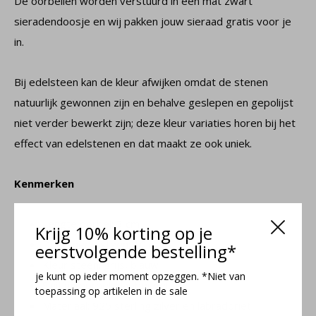
De oorbellen worden verstuurd in een mat zwart
sieradendoosje en wij pakken jouw sieraad gratis voor je
in.
Bij edelsteen kan de kleur afwijken omdat de stenen
natuurlijk gewonnen zijn en behalve geslepen en gepolijst
niet verder bewerkt zijn; deze kleur variaties horen bij het
effect van edelstenen en dat maakt ze ook uniek.
Kenmerken
Lengte oorbel: 3 cm
Krijg 10% korting op je
Doorsnede steen: 10 mm
eerstvolgende bestelling*
Kleur steen: grijs, blauw
je kunt op ieder moment opzeggen. *Niet van
Sluiting oorbel: klapbeugel
toepassing op artikelen in de sale
Materiaal: 925 sterling zilver en labradoriet