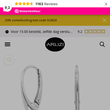
×
1163
Reviews
9,2
20% zomerkorting met code SUN20
Voor 15.00 besteld, zelfde dag verstuurd
9.2
Gratis cadeauverpa