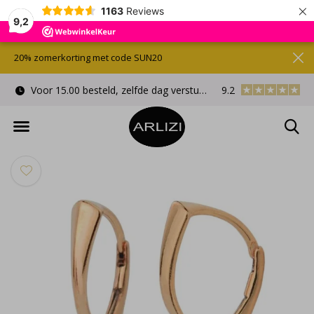
×
1163
Reviews
9,2
20% zomerkorting met code SUN20
Voor 15.00 besteld, zelfde dag verstuurd
9.2
Gratis cadeauverpa