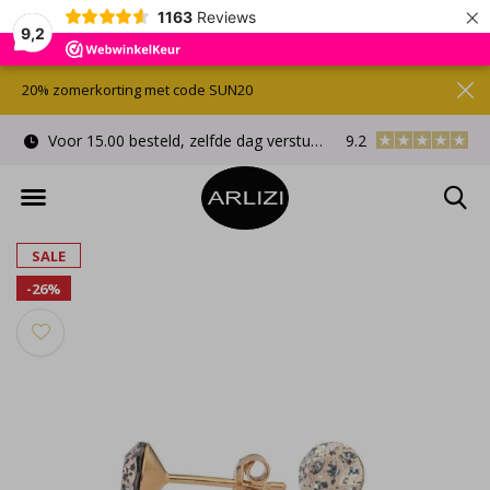
×
1163
Reviews
9,2
20% zomerkorting met code SUN20
Voor 15.00 besteld, zelfde dag verstuurd
9.2
Gratis cadeauverpa
SALE
-26%