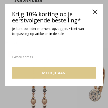
Swarovski kristal
Krijg 10% korting op je
Lucy collectie
eerstvolgende bestelling*
je kunt op ieder moment opzeggen. *Niet van
toepassing op artikelen in de sale
Related articles
-23%
MELD JE AAN