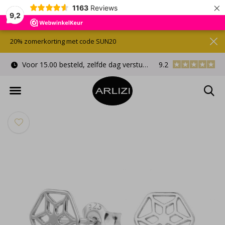
×
1163
Reviews
9,2
20% zomerkorting met code SUN20
Voor 15.00 besteld, zelfde dag verstuurd
9.2
Gratis cadeauverpa