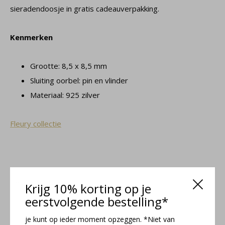
sieradendoosje in gratis cadeauverpakking.
Kenmerken
Grootte: 8,5 x 8,5 mm
Sluiting oorbel: pin en vlinder
Materiaal: 925 zilver
Fleury collectie
Related articles
Krijg 10% korting op je
eerstvolgende bestelling*
je kunt op ieder moment opzeggen. *Niet van