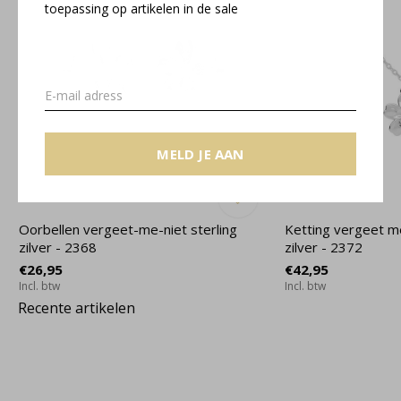
toepassing op artikelen in de sale
MELD JE AAN
Oorbellen vergeet-me-niet sterling
Ketting vergeet m
zilver - 2368
zilver - 2372
€26,95
€42,95
Incl. btw
Incl. btw
Recente artikelen