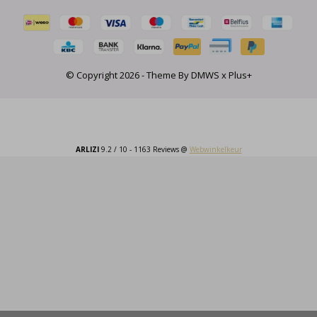
© Copyright
2026
- Theme By
DMWS
x
Plus+
ARLIZI
9.2
/
10
-
1163
Reviews @
Webwinkelkeur