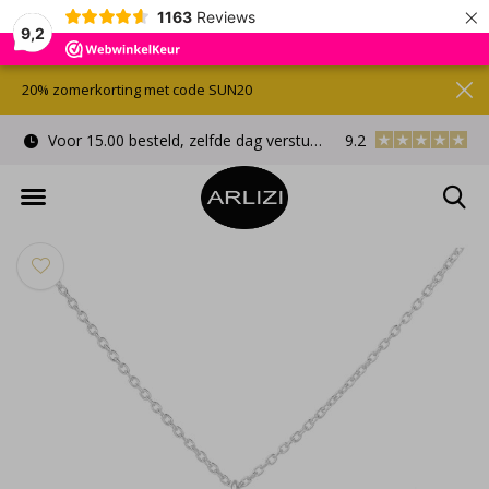
×
1163
Reviews
9,2
20% zomerkorting met code SUN20
Voor 15.00 besteld, zelfde dag verstuurd
9.2
Gratis cadeauverpa