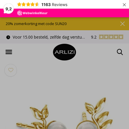
×
1163
Reviews
9,2
20% zomerkorting met code SUN20
Voor 15.00 besteld, zelfde dag verstuurd
9.2
Gratis cadeauverpa