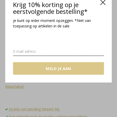
Krijg 10% korting op je
eerstvolgende bestelling*
Singapore ketting met verlengketting: 42 – 46 cm
Breedte schakelketting: 1,5 mm
je kunt op ieder moment opzeggen. *Niet van
toepassing op artikelen in de sale
Parels: 6 en 11 x 8 mm
Kleur parels: wit
Veerring slot sluiting
Materiaal: verguld met zilveren kern en zoetwater
parels
MELD JE AAN
Coraline collectie
Maattabel
Gratis verzending binnen NL
Sieradendoosje en gratis cadeauverpakking