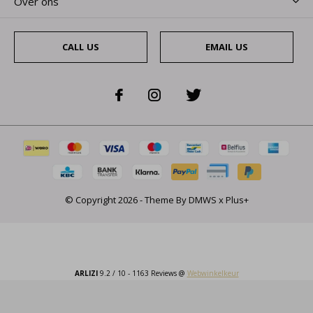
Over ons
CALL US
EMAIL US
© Copyright
2026
- Theme By
DMWS
x
Plus+
ARLIZI
9.2
/
10
-
1163
Reviews @
Webwinkelkeur