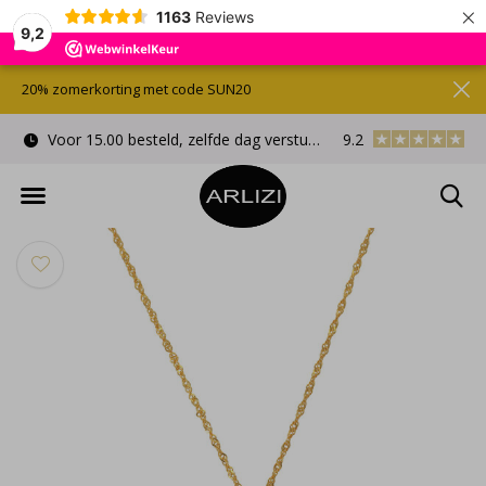
×
1163
Reviews
9,2
20% zomerkorting met code SUN20
Voor 15.00 besteld, zelfde dag verstuurd
9.2
Gratis cadeauverpa