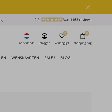
ng
9.2
Van 1163 reviews
0
0
nederlands
inloggen
verlanglijst
shopping bag
LEN
WENSKAARTEN
SALE !
BLOG