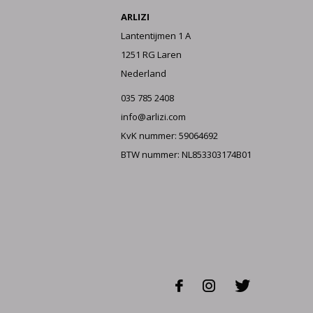
ARLIZI
Lantentijmen 1 A
1251 RG Laren
Nederland
035 785 2408
info@arlizi.com
KvK nummer: 59064692
BTW nummer: NL853303174B01