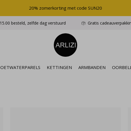
20% zomerkorting met code SUN20
5.00 besteld, zelfde dag verstuurd
Gratis cadeauverpakki
ZOETWATERPARELS
KETTINGEN
ARMBANDEN
OORBEL