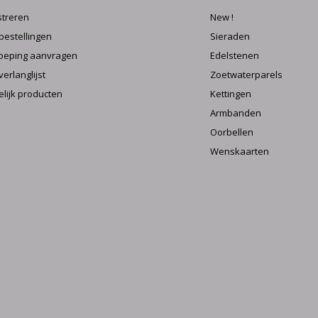
streren
New !
 bestellingen
Sieraden
oeping aanvragen
Edelstenen
verlanglijst
Zoetwaterparels
elijk producten
Kettingen
Armbanden
Oorbellen
Wenskaarten