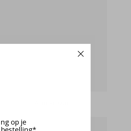
Armbanden
ing op je
bestelling*