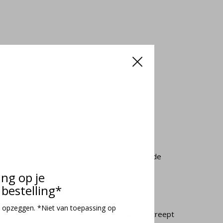
e. En voor 2021 wakkeren sieradenontwerpers de
ing op je
bestelling*
 opzeggen. *Niet van toepassing op
r flaneert in witte shorts, een blauw-wit gestreept