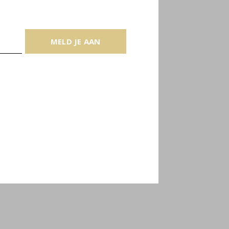
deze trend de speelse troef.
MELD JE AAN