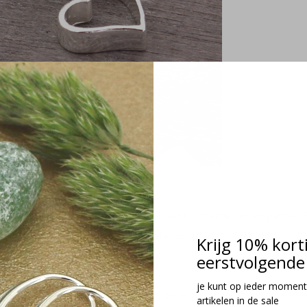
e en mythologie; het symbool van kracht, assertiviteit en passi
die de symboliek van element mooi weergeven.
Krijg 10% kort
eerstvolgende 
je kunt op ieder moment
uwe zee en witte stranden denkt (zeker in deze tijd) waar je ove
artikelen in de sale