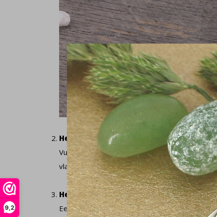
Het vuur element
Vuur is een kernelement geweest in de filosofi
vlammen van deze reputatie aan met designs 
Hello sailor!
Een heel zomerse trend waarbij je aan azuurbla
9,2