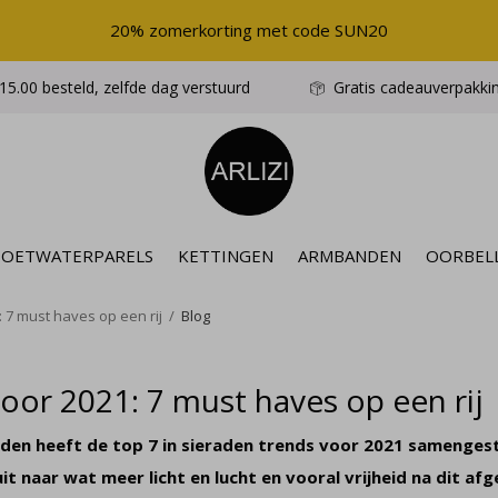
20% zomerkorting met code SUN20
5.00 besteld, zelfde dag verstuurd
Gratis cadeauverpakki
ZOETWATERPARELS
KETTINGEN
ARMBANDEN
OORBEL
: 7 must haves op een rij
Blog
voor 2021: 7 must haves op een rij
aden heeft de top 7 in sieraden trends voor 2021 samengest
it naar wat meer licht en lucht en vooral vrijheid na dit afg