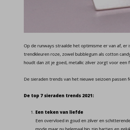
Op de runways straalde het optimisme er van af, er i
trendkleuren roze, zowel bubblegum als cotton candy 
houdt dan zit je goed, metallic zilver zorgt voor een f
De sieraden trends van het nieuwe seizoen passen fei
De top 7 sieraden trends 2021:
Een teken van liefde
Een overvloed in goud en zilver en schitterend
mode maar nu helemaal hip zijn hartjes en gelu