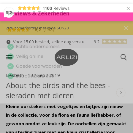
×
1163
Reviews
9,2
20% zomerkorting met code SUN20
Voor 15.00 besteld, zelfde dag verstuurd
9.2
Gratis cadeauverpa
Liesbeth - 13 / Sep / 2019
About the birds and the bees -
sieraden met dieren
Kleine oorstekers met vogeltjes en bijtjes zijn nieuw
in de collectie. Voor de flora en fauna liefhebber, of
gewoon omdat ze leuk zijn. De oorbellen zijn gemaakt
van sterling zilver met een klein kristalletje voor