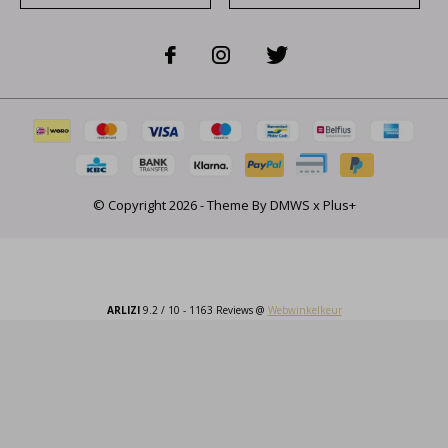
© Copyright
2026
- Theme By
DMWS
x
Plus+
ARLIZI
9.2
/
10
-
1163
Reviews @
Webwinkelkeur