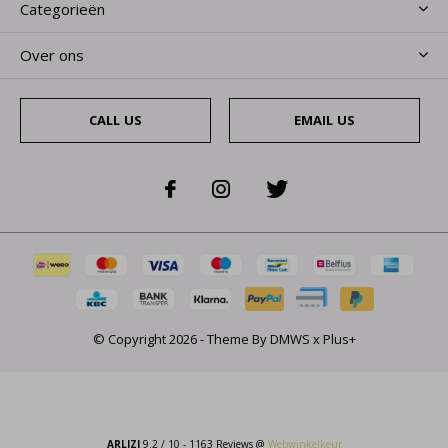
Categorieën
Over ons
CALL US
EMAIL US
© Copyright
2026
- Theme By
DMWS
x
Plus+
ARLIZI
9.2
/
10
-
1163
Reviews @
Webwinkelkeur