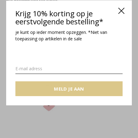
Krijg 10% korting op je
*Een wenskaart kan alleen besteld worden samen met de aankoop van een sieraad,
één wenskaart per bestelling.
eerstvolgende bestelling*
Kies een wenskaart
je kunt op ieder moment opzeggen. *Niet van
toepassing op artikelen in de sale
Recente artikelen
MELD JE AAN