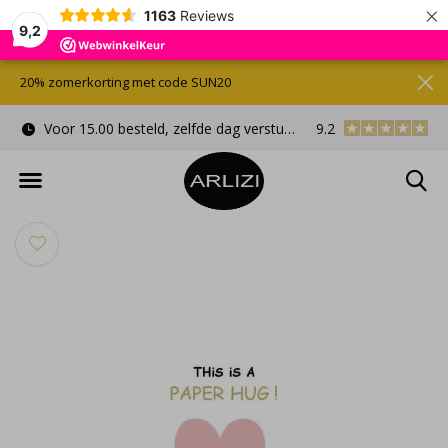
×
1163
Reviews
9,2
20% zomerkorting met code SUN20
Voor 15.00 besteld, zelfde dag verstuurd
9.2
Gratis cadeauverpa