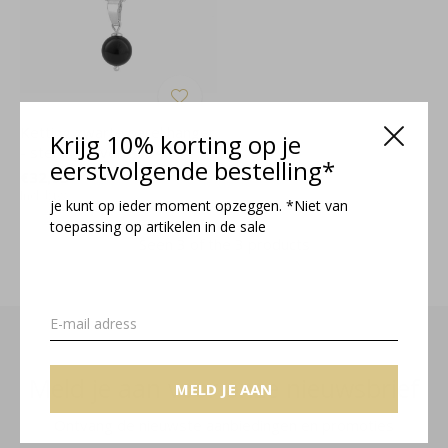
Ketting zwarte parel hanger
Krijg 10% korting op je
- sterling zilver - 1040
eerstvolgende bestelling*
€32,95
Incl. btw
je kunt op ieder moment opzeggen. *Niet van
toepassing op artikelen in de sale
Seen 3 of the 3 products
Meld je aan voor onze nieuwsbrief
MELD JE AAN
Ontvang de nieuwste aanbiedingen en promoties