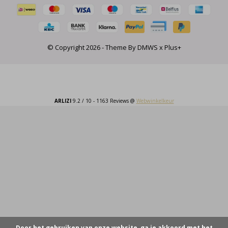
© Copyright
2026
- Theme By
DMWS
x
Plus+
ARLIZI
9.2
/
10
-
1163
Reviews @
Webwinkelkeur
Door het gebruiken van onze website, ga je akkoord met het