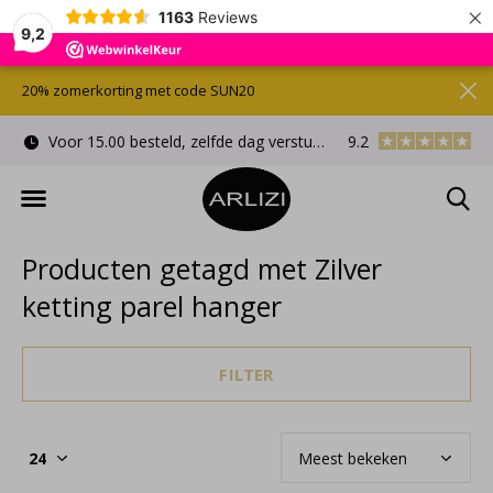
×
1163
Reviews
9,2
20% zomerkorting met code SUN20
Voor 15.00 besteld, zelfde dag verstuurd
9.2
Gratis cadeauverpa
Producten getagd met Zilver
ketting parel hanger
FILTER