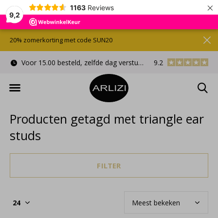
×
1163
Reviews
9,2
20% zomerkorting met code SUN20
Voor 15.00 besteld, zelfde dag verstuurd
9.2
Gratis cadeauverpa
Producten getagd met triangle ear
studs
FILTER