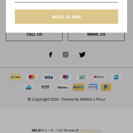
Categorieën
Over ons
MELD JE AAN
CALL US
EMAIL US
© Copyright
2026
- Theme By
DMWS
x
Plus+
ARLIZI
9.2
/
10
-
1163
Reviews @
Webwinkelkeur