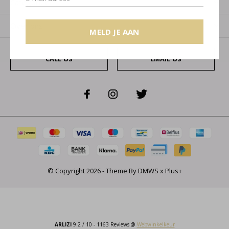
Categorieën
Over ons
MELD JE AAN
CALL US
EMAIL US
© Copyright
2026
- Theme By
DMWS
x
Plus+
ARLIZI
9.2
/
10
-
1163
Reviews @
Webwinkelkeur