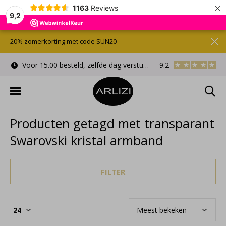
×
1163
Reviews
9,2
20% zomerkorting met code SUN20
Voor 15.00 besteld, zelfde dag verstuurd
9.2
Gratis cadeauverpa
Producten getagd met transparant
Swarovski kristal armband
FILTER