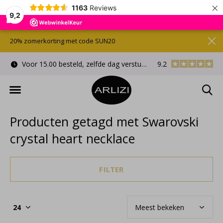
×
1163
Reviews
9,2
20% zomerkorting met code SUN20
Voor 15.00 besteld, zelfde dag verstuurd
9.2
Gratis cadeauverpa
Producten getagd met Swarovski
crystal heart necklace
FILTER