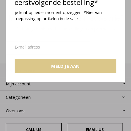
eerstvolgende bestelling*
je kunt op ieder moment opzeggen. *Niet van
Meld je aan voor onze nieuwsbrief
toepassing op artikelen in de sale
Ontvang de nieuwste aanbiedingen en promoties
MELD JE AAN
MELD JE AAN
Klantenservice
Mijn account
Categorieën
Over ons
CALL US
EMAIL US