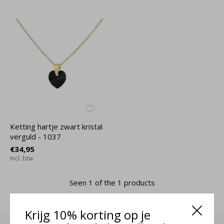
Ketting hartje zwart kristal
verguld - 1037
€34,95
Incl. btw
Seen 1 of the 1 products
Krijg 10% korting op je